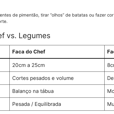
entes de pimentão, tirar “olhos” de batatas ou fazer co
rte.
ef vs. Legumes
Faca do Chef
Fa
20cm a 25cm
8c
Cortes pesados e volume
De
Balanço na tábua
Mo
Pesada / Equilibrada
Mu