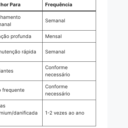
hor Para
Frequência
nhamento
Semanal
anal
ação profunda
Mensal
utenção rápida
Semanal
Conforme
ciantes
necessário
Conforme
 frequente
necessário
as
mium/danificada
1-2 vezes ao ano